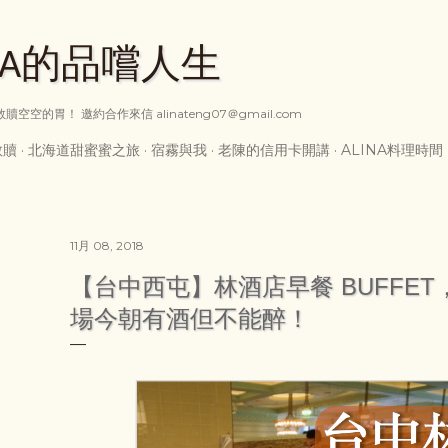
跳到主要內容
INA的品嚐人生
空空的胃！ 邀約合作來信 alinateng07＠gmail.com
救贖
北海道甜蜜蜜之旅
宿霧與我
老陳的信用卡開講
ALINA料理時間
11月 08, 2018
【台中西屯】林酒店早餐 BUFFE
場今朝有酒但不能醉！