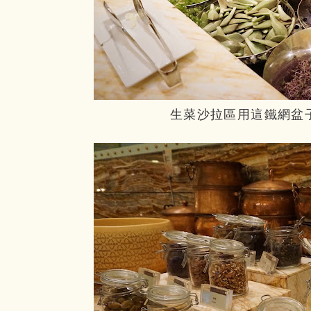
生菜沙拉區用這鐵網盆