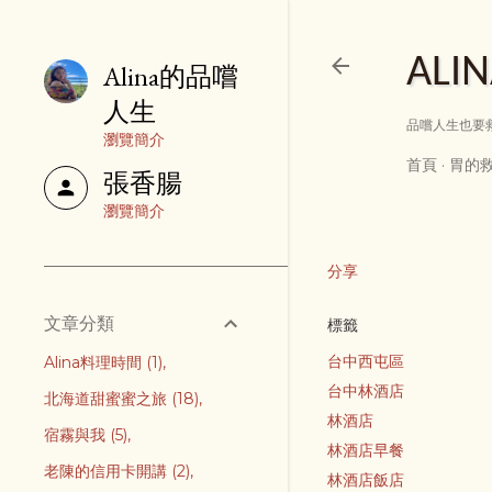
AL
Alina的品嚐
人生
品嚐人生也要救贖
瀏覽簡介
首頁
胃的
張香腸
瀏覽簡介
分享
文章分類
標籤
台中西屯區
Alina料理時間
1
台中林酒店
北海道甜蜜蜜之旅
18
林酒店
宿霧與我
5
林酒店早餐
老陳的信用卡開講
2
林酒店飯店