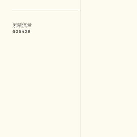
2020
6
10月
1
累積流量
9月
1
6
0
6
4
2
8
8月
2
7月
1
5月
1
2019
22
12月
1
11月
2
8月
2
4月
2
3月
4
2月
3