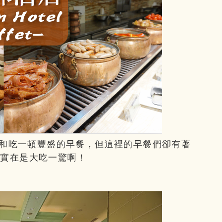
和吃一頓豐盛的早餐，但這裡的早餐們卻有著
..實在是大吃一驚啊！