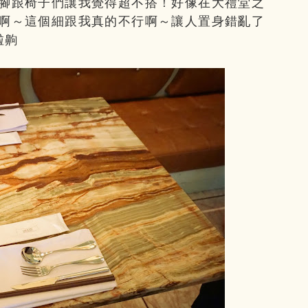
腳跟椅子們讓我覺得超不搭！好像在大禮堂之
啊～這個細跟我真的不行啊～讓人置身錯亂了
啦齁