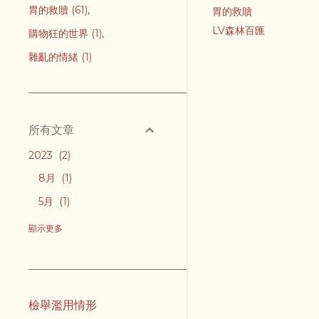
胃的救贖
61
胃的救贖
LV森林百匯
購物狂的世界
1
雜亂的情緒
1
所有文章
2023
2
8月
1
5月
1
2022
1
顯示更多
5月
1
2021
2
12月
1
檢舉濫用情形
4月
1