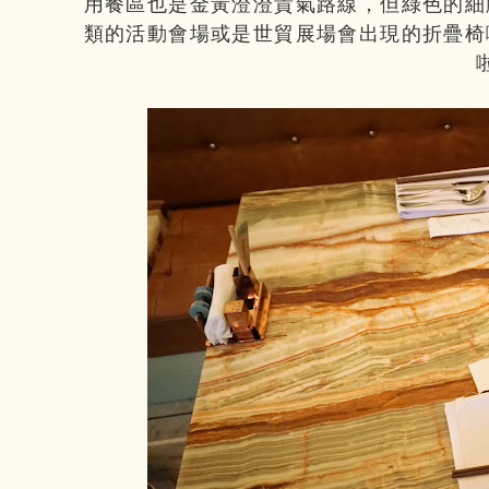
用餐區也是金黃澄澄貴氣路線，但綠色的細
類的活動會場或是世貿展場會出現的折疊椅