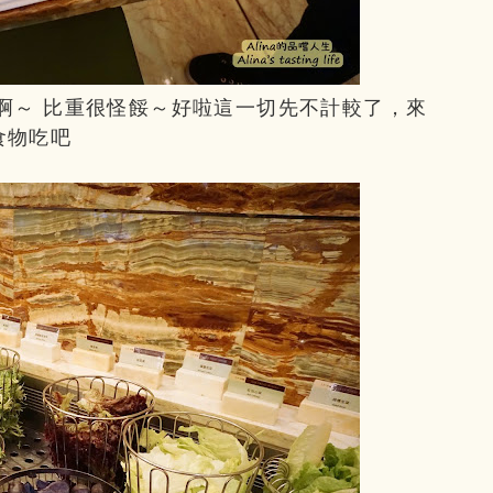
啊～ 比重很怪餒～好啦這一切先不計較了，來
食物吃吧